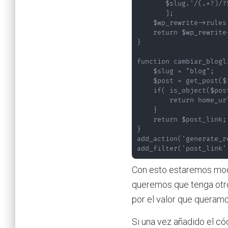
       $slug.'/(.+?)/?
       ];

    $wp_rewrite->rules
    return $wp_rewrite-
}

function cambiar_blogl
    $slug = "blog";

    $post = get_post($i
    if( is_object($pos
        return home_ur
    }

    return $post_link;

}

add_action('generate_r
add_filter('post_link'
Con esto estaremos modi
queremos que tenga otro
por el valor que queramo
Si una vez añadido el c