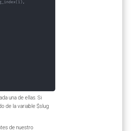
_index(1),

da una de ellas. Si
 de la variable $slug
ntes de nuestro