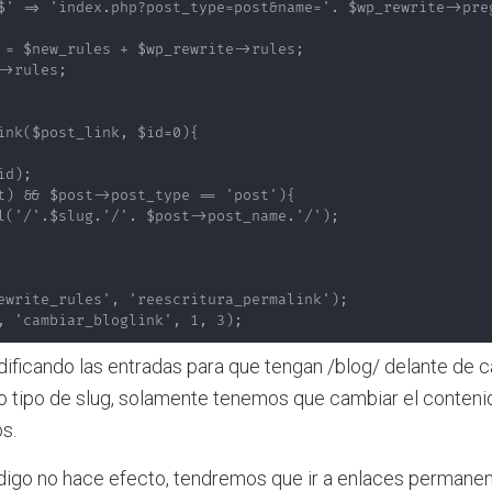
$' => 'index.php?post_type=post&name='. $wp_rewrite->preg
 = $new_rules + $wp_rewrite->rules;

>rules;

ink($post_link, $id=0){

d);

t) && $post->post_type == 'post'){

l('/'.$slug.'/'. $post->post_name.'/');

ewrite_rules', 'reescritura_permalink');

, 'cambiar_bloglink', 1, 3);
ficando las entradas para que tengan /blog/ delante de ca
 tipo de slug, solamente tenemos que cambiar el contenido
s.
ódigo no hace efecto, tendremos que ir a enlaces permane