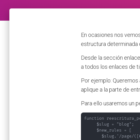
En ocasiones nos vemos 
estructura determinada 
Desde la sección enlace
a todos los enlaces de t
Por ejemplo: Queremos añ
aplique a la parte de en
Para ello usaremos un p
function reescritura_p
     $slug = "blog";

     $new_rules = [

       $slug.'/page/([