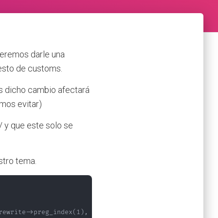
ueremos darle una
esto de customs.
s dicho cambio afectará
emos evitar)
/ y que este solo se
stro tema.
ewrite->preg_index(1),
