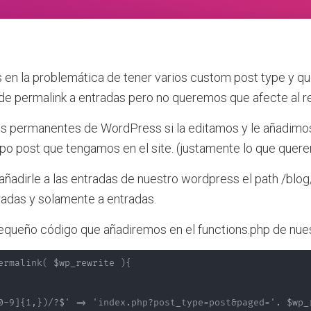
en la problemática de tener varios custom post type y q
de permalink a entradas pero no queremos que afecte al r
s permanentes de WordPress si la editamos y le añadimo
ipo post que tengamos en el site. (justamente lo que quer
adirle a las entradas de nuestro wordpress el path /blog
tradas y solamente a entradas.
equeño código que añadiremos en el functions.php de nue
ermalink( $wp_rewrite ){

0-9]{1,})/?$' => 'index.php?post_type=post&paged='. $wp_r